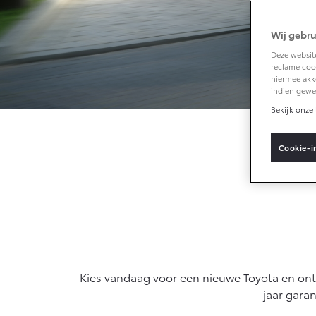
Klantbeoordelingen
Wij gebru
Vanaf € 33.495,-
Deze website
reclame cook
Toyota C-HR+
hiermee akk
BATTERIJ-
indien gewe
ELEKTRISCH
Bekijk onze 
Cookie-i
Bereke
Vanaf € 37.995,-
Mirai
WATERSTOF-
ELEKTRISCH
Kies vandaag voor een nieuwe Toyota en o
jaar garan