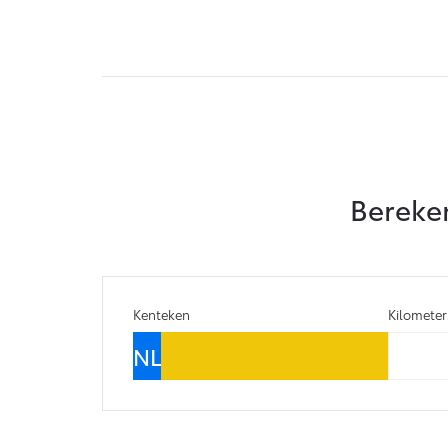
Vanaf € 76.695,-
Proace Max (excl.
BTW)
OOK ALS BATTERIJ-
ELEKTRISCH
Bereken
Vanaf € 46.301,-
Kenteken
Kilomete