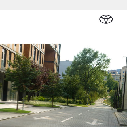
Plan een proefrit
Schade melden
Contact en
Plan een
n
Onderdelen &
Oplaadservice
Bedrijfswagens
Route
proefrit
Urban Cruiser
Accessoires
BATTERIJ-
ELEKTRISCH
Vraag een brochure aan
Werkplaatsafspraak
lplan
ial Lease
Thuislaadpakketten
Bedrijfswagens
Vraag een
maken
Onderdelen
op maat
brochure
tional
Laadpas
aan
Accessoires
Financieren of
Bekijk de verwachte
e
Energie en slim
Contact en
modellen
leasen
Route
Banden
laden
Contact
e
Verzekeren
Vanaf € 32.995,-
en Route
Toyota C-HR
OOK ALS PLUG-IN
HYBRIDE