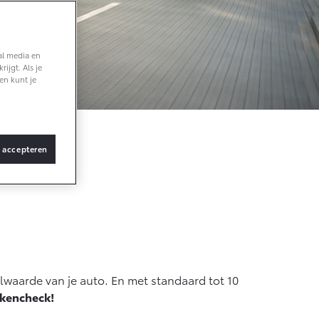
Vanaf € 36.495,-
al media en
ijgt. Als je
bZ4X Touring
en kunt je
BATTERIJ-
ELEKTRISCH
s accepteren
je auto
Vanaf € 48.995,-
Proace Verso
BATTERIJ-
ELEKTRISCH
lwaarde van je auto. En met standaard tot 10
kencheck!