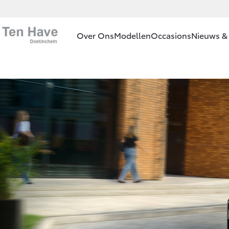
Over Ons
Modellen
Occasions
Nieuws & 
Ons bedrijf
Aygo X
HYBRIDE
Ons bedrijf
Historie
Onze
medewerkers
Vanaf € 23.750,-
MVO
Bij ons in de
Corolla Hatchback
showroom
HYBRIDE
Contact en
Route
Vacatures