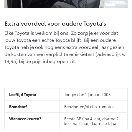
Vanaf € 76.695,-
Vanaf € 27.945,-
Extra voordeel voor oudere Toyota’s
Proace (excl. BTW)
Proace Verso
OOK ALS BATTERIJ-
BATTERIJ-ELEKTRISCH
ELEKTRISCH
Elke Toyota is welkom bij ons. Zo zorg je er voor dat
jouw Toyota een echte Toyota blijft. Bij een oudere
Toyota heb je ook nog eens extra voordeel, aangezien
de kosten van een verplichte emissietest (adviesprijs €
19,95) bij de prijs inbegrepen zit.
Vanaf € 37.500,-
Vanaf € 55.950,-
Proace Max (excl. BTW)
Hilux (excl. BTW)
Jonger dan 1 januari 2005
OOK ALS BATTERIJ-
OOK ALS BATTERIJ-
ELEKTRISCH
ELEKTRISCH
Benzine-en/of elektromotor
Eerste APK na 4 jaar, daarna 2
keer na 2 jaar, daarna elk jaar