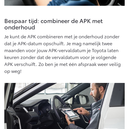
Multimedia
Connected check
Navigatie updates
bZ4X
bZ4X Touring
Bespaar tijd: combineer de APK met
BATTERIJ-ELEKTRISCH
BATTERIJ-ELEKTRISCH
onderhoud
Je kunt de APK combineren met je onderhoud zonder
dat je APK-datum opschuift. Je mag namelijk twee
maanden voor jouw APK-vervaldatum je Toyota laten
keuren zonder dat de vervaldatum voor je volgende
Vanaf € 39.995,-
Vanaf € 48.995,-
APK verschuift. Zo ben je met één afspraak weer veilig
op weg!
Mirai
Proace City (excl. BTW)
WATERSTOF-ELEKTRISCH
OOK ALS BATTERIJ-
ELEKTRISCH