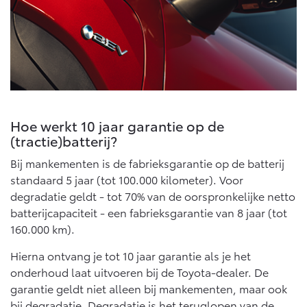
Multimedia
Connected check
Navigatie updates
bZ4X
bZ4X Touring
BATTERIJ-ELEKTRISCH
BATTERIJ-ELEKTRISCH
Hoe werkt 10 jaar garantie op de
(tractie)batterij?
Vanaf € 39.995,-
Vanaf € 48.995,-
Bij mankementen is de fabrieksgarantie op de batterij
standaard 5 jaar (tot 100.000 kilometer). Voor
degradatie geldt - tot 70% van de oorspronkelijke netto
Mirai
Proace City (excl. BTW)
batterijcapaciteit - een fabrieksgarantie van 8 jaar (tot
WATERSTOF-ELEKTRISCH
OOK ALS BATTERIJ-
ELEKTRISCH
160.000 km).
Hierna ontvang je tot 10 jaar garantie als je het
onderhoud laat uitvoeren bij de Toyota-dealer. De
garantie geldt niet alleen bij mankementen, maar ook
bij degradatie. Degradatie is het teruglopen van de