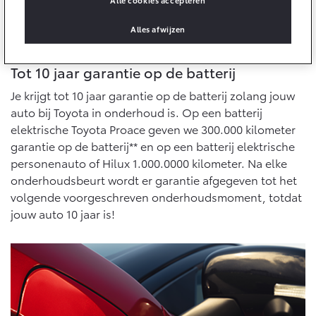
Alle cookies accepteren
10 jaar batterijgarantie
Energie en slim laden
Bedrijfswagens
Toyota fabrieksgarantie
Alles afwijzen
Corolla Cross
Toyota C-HR
HYBRIDE
OOK ALS PLUG-IN
HYBRIDE
Bedrijfswagens op maat
Verzekeren
Tot 10 jaar garantie op de batterij
Onderdelen & Accessoires
Financieren of leasen
Je krijgt tot 10 jaar garantie op de batterij zolang jouw
Toyota Autoverzekering
Verzekeren
Onderdelen
auto bij Toyota in onderhoud is. Op een batterij
Toyota Hybride Autoverzekering
elektrische Toyota Proace geven we 300.000 kilometer
Accessoires
garantie op de batterij** en op een batterij elektrische
Vanaf € 39.995,-
Vanaf € 36.495,-
Banden
personenauto of Hilux 1.000.0000 kilometer. Na elke
onderhoudsbeurt wordt er garantie afgegeven tot het
volgende voorgeschreven onderhoudsmoment, totdat
Connected
Toyota C-HR+
RAV4
BATTERIJ-ELEKTRISCH
PLUG-IN HYBRIDE
jouw auto 10 jaar is!
Connected Services
MyToyota login
MyToyota App
Abonnementen
Vanaf € 37.995,-
Vanaf € 49.995,-