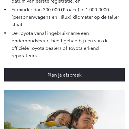
datum van eerste registratie; en
Vanaf € 46.301,-
Vanaf € 56.570,-
Er minder dan 300.000 (Proace) of 1.000.0000
(personenwagens en Hilux) kilometer op de teller
staat.
Land Cruiser (excl. BTW)
De Toyota vanaf ingebruikname een
onderhoudsbeurt heeft gehad bij een van de
officiële Toyota dealers of Toyota erkend
reparateurs.
Vanaf € 89.986,-
Plan je afspraak