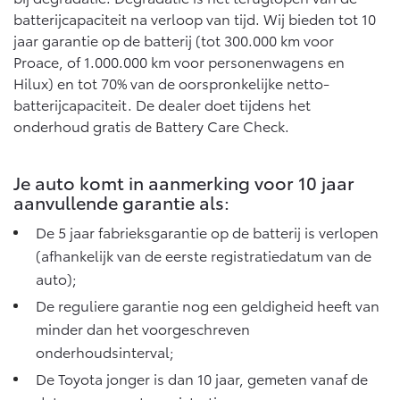
Vanaf € 76.695,-
Vanaf € 27.945,-
batterijcapaciteit na verloop van tijd. Wij bieden tot 10
jaar garantie op de batterij (tot 300.000 km voor
Proace, of 1.000.000 km voor personenwagens en
Proace (excl. BTW)
Proace Verso
Hilux) en tot 70% van de oorspronkelijke netto-
OOK ALS BATTERIJ-
BATTERIJ-ELEKTRISCH
ELEKTRISCH
batterijcapaciteit. De dealer doet tijdens het
onderhoud gratis de Battery Care Check.
Je auto komt in aanmerking voor 10 jaar
aanvullende garantie als:
Vanaf € 37.500,-
Vanaf € 55.950,-
De 5 jaar fabrieksgarantie op de batterij is verlopen
(afhankelijk van de eerste registratiedatum van de
Proace Max (excl. BTW)
Hilux (excl. BTW)
auto);
OOK ALS BATTERIJ-
OOK ALS BATTERIJ-
ELEKTRISCH
ELEKTRISCH
De reguliere garantie nog een geldigheid heeft van
minder dan het voorgeschreven
onderhoudsinterval;
De Toyota jonger is dan 10 jaar, gemeten vanaf de