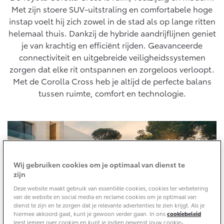
10 jaar batterijgarantie
een specifieke combinatie of uitvoering. Het brandstofverbruik en de
Met zijn stoere SUV-uitstraling en comfortabele hoge
Energie en slim laden
CO2 emissies worden berekend op basis van een gecombineerde
Bedrijfswagens
Toyota fabrieksgarantie
cyclus, conform algemeen geldende wetgeving.
instap voelt hij zich zowel in de stad als op lange ritten
Corolla Cross
Toyota C-HR
helemaal thuis. Dankzij de hybride aandrijflijnen geniet
HYBRIDE
OOK ALS PLUG-IN
HYBRIDE
Bedrijfswagens op maat
je van krachtig en efficiënt rijden. Geavanceerde
Verzekeren
Onderdelen & Accessoires
connectiviteit en uitgebreide veiligheidssystemen
Financieren of leasen
zorgen dat elke rit ontspannen en zorgeloos verloopt.
Toyota Autoverzekering
Verzekeren
Onderdelen
Met de Corolla Cross heb je altijd de perfecte balans
Toyota Hybride Autoverzekering
Accessoires
tussen ruimte, comfort en technologie.
Vanaf € 39.995,-
Vanaf € 36.495,-
Banden
Connected
Toyota C-HR+
RAV4
BATTERIJ-ELEKTRISCH
PLUG-IN HYBRIDE
Wij gebruiken cookies om je optimaal van dienst te
Connected Services
zijn
MyToyota login
Deze website maakt gebruik van essentiële cookies, cookies ter verbetering
MyToyota App
van de website en social media en reclame cookies om je optimaal van
dienst te zijn en te zorgen dat je relevante advertenties te zien krijgt. Als je
Abonnementen
hiermee akkoord gaat, kunt je gewoon verder gaan. In ons
cookiebeleid
Vanaf € 37.995,-
Vanaf € 49.995,-
leest jemeer over cookies en kunt je indien gewenst jouw cookie-