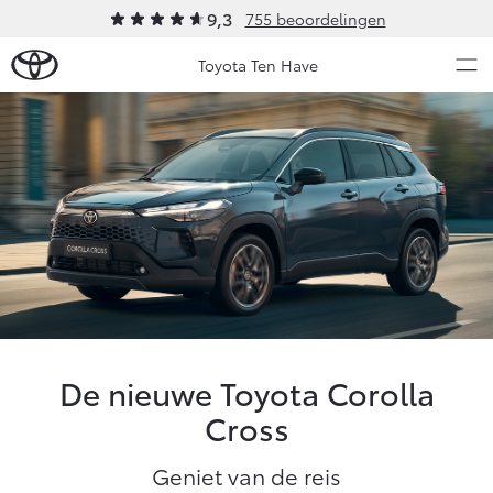
9,3
755 beoordelingen
Toyota Ten Have
Over Ons
Modellen
Ons bedrijf
Occasions
Ons bedrijf
Aygo X
Yaris
Historie
HYBRIDE
HYBRIDE
Onze medewerkers
Nieuws & Acties
MVO
De nieuwe Toyota Corolla
Bij ons in de showroom
Onderhoud
Cross
Contact en Route
Vacatures
Vanaf € 23.750,-
Vanaf € 27.195,-
Geniet van de reis
Diensten
Klantbeoordelingen
Service & Onderhoud