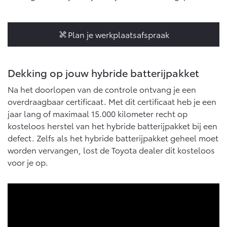
10 jaar batterijgarantie
Energie en slim laden
Bedrijfswagens
Toyota fabrieksgarantie
Corolla Cross
Toyota C-HR
Plan je werkplaatsafspraak
HYBRIDE
OOK ALS PLUG-IN
HYBRIDE
Bedrijfswagens op maat
Verzekeren
Onderdelen & Accessoires
Financieren of leasen
Dekking op jouw hybride batterijpakket
Toyota Autoverzekering
Verzekeren
Onderdelen
Toyota Hybride Autoverzekering
Na het doorlopen van de controle ontvang je een
Accessoires
overdraagbaar certificaat. Met dit certificaat heb je een
Vanaf € 39.995,-
Vanaf € 36.495,-
Banden
jaar lang of maximaal 15.000 kilometer recht op
kosteloos herstel van het hybride batterijpakket bij een
defect. Zelfs als het hybride batterijpakket geheel moet
Connected
Toyota C-HR+
RAV4
worden vervangen, lost de Toyota dealer dit kosteloos
BATTERIJ-ELEKTRISCH
PLUG-IN HYBRIDE
voor je op.
Connected Services
MyToyota login
MyToyota App
Abonnementen
Vanaf € 37.995,-
Vanaf € 49.995,-