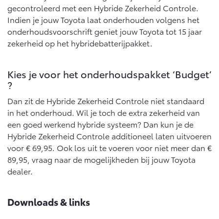
Vanaf € 76.695,-
Vanaf € 27.945,-
gecontroleerd met een Hybride Zekerheid Controle.
Indien je jouw Toyota laat onderhouden volgens het
onderhoudsvoorschrift geniet jouw Toyota tot 15 jaar
Proace (excl. BTW)
Proace Verso
zekerheid op het hybridebatterijpakket.
OOK ALS BATTERIJ-
BATTERIJ-ELEKTRISCH
ELEKTRISCH
Kies je voor het onderhoudspakket ‘Budget’
?
Dan zit de Hybride Zekerheid Controle niet standaard
in het onderhoud. Wil je toch de extra zekerheid van
Vanaf € 37.500,-
Vanaf € 55.950,-
een goed werkend hybride systeem? Dan kun je de
Hybride Zekerheid Controle additioneel laten uitvoeren
voor € 69,95. Ook los uit te voeren voor niet meer dan €
Proace Max (excl. BTW)
Hilux (excl. BTW)
OOK ALS BATTERIJ-
OOK ALS BATTERIJ-
89,95, vraag naar de mogelijkheden bij jouw Toyota
ELEKTRISCH
ELEKTRISCH
dealer.
Downloads & links