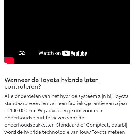
Multimedia
Connected check
Navigatie updates
bZ4X
bZ4X Touring
BATTERIJ-ELEKTRISCH
BATTERIJ-ELEKTRISCH
Vanaf € 39.995,-
Vanaf € 48.995,-
Wanneer de Toyota hybride laten
controleren?
Mirai
Proace City (excl. BTW)
WATERSTOF-ELEKTRISCH
OOK ALS BATTERIJ-
Alle onderdelen van het hybride systeem zijn bij Toyota
ELEKTRISCH
standaard voorzien van een fabrieksgarantie van 5 jaar
of 100.000 km. Wij adviseren je om voor een
onderhoudsbeurt te kiezen voor de
onderhoudspakketten Standaard of Compleet, daarbij
word de hybride technologie van jouw Toyota meteen