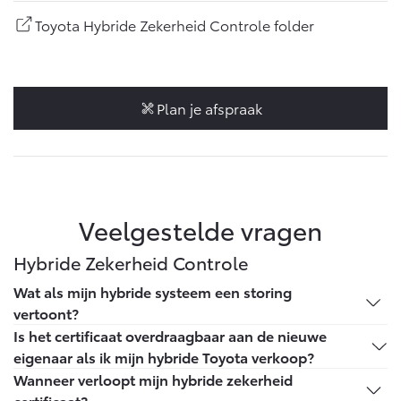
Vanaf € 46.301,-
Vanaf € 56.570,-
Toyota Hybride Zekerheid Controle folder
Land Cruiser (excl. BTW)
Plan je afspraak
Vanaf € 89.986,-
Veelgestelde vragen
Hybride Zekerheid Controle
Wat als mijn hybride systeem een storing
vertoont?
Binnen de looptijd van 5 jaar of 100.000 km kun je
Is het certificaat overdraagbaar aan de nieuwe
terecht bij jouw Toyota dealer en deze brengt niets in
eigenaar als ik mijn hybride Toyota verkoop?
rekening voor het vervangen van het totale hybride
Ja, het certificaat staat op naam van de auto en niet op
Wanneer verloopt mijn hybride zekerheid
batterijpakket.
jou als persoon. Binnen de geldigheid van het
certificaat?