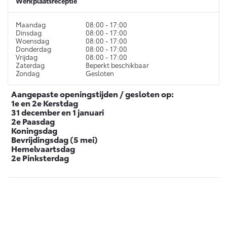
Werkplaatsreceptie
Vanaf € 46.301,-
Vanaf € 56.570,-
Maandag
08:00 - 17:00
Dinsdag
08:00 - 17:00
Woensdag
08:00 - 17:00
Land Cruiser (excl. BTW)
Donderdag
08:00 - 17:00
Vrijdag
08:00 - 17:00
Zaterdag
Beperkt beschikbaar
Zondag
Gesloten
Aangepaste openingstijden / gesloten op:
1e en 2e Kerstdag
31 december en 1 januari
2e Paasdag
Vanaf € 89.986,-
Koningsdag
Bevrijdingsdag (5 mei)
Hemelvaartsdag
2e Pinksterdag