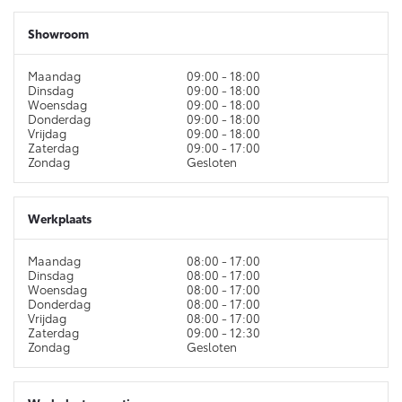
Vanaf € 76.695,-
Vanaf € 27.945,-
Showroom
Proace (excl. BTW)
Proace Verso
Maandag
09:00 - 18:00
OOK ALS BATTERIJ-
BATTERIJ-ELEKTRISCH
Dinsdag
09:00 - 18:00
ELEKTRISCH
Woensdag
09:00 - 18:00
Donderdag
09:00 - 18:00
Vrijdag
09:00 - 18:00
Zaterdag
09:00 - 17:00
Zondag
Gesloten
Vanaf € 37.500,-
Vanaf € 55.950,-
Werkplaats
Maandag
08:00 - 17:00
Proace Max (excl. BTW)
Hilux (excl. BTW)
Dinsdag
08:00 - 17:00
OOK ALS BATTERIJ-
OOK ALS BATTERIJ-
Woensdag
08:00 - 17:00
ELEKTRISCH
ELEKTRISCH
Donderdag
08:00 - 17:00
Vrijdag
08:00 - 17:00
Zaterdag
09:00 - 12:30
Zondag
Gesloten