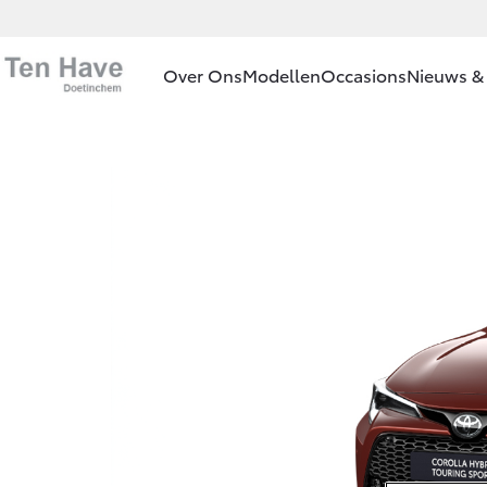
Over Ons
Modellen
Occasions
Nieuws & 
Ons bedrijf
Aygo X
HYBRIDE
Ons bedrijf
Historie
Onze
medewerkers
Vanaf € 23.750,-
MVO
Bij ons in de
Corolla Hatchback
showroom
HYBRIDE
Contact en
Route
Vacatures