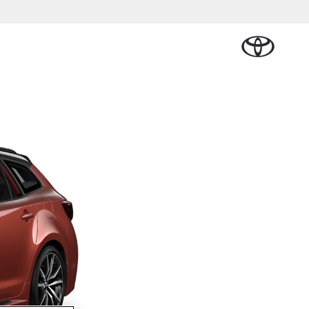
Plan een proefrit
Schade melden
Contact en
Plan een
n
Onderdelen &
Oplaadservice
Bedrijfswagens
Route
proefrit
Urban Cruiser
Accessoires
BATTERIJ-
ELEKTRISCH
Vraag een brochure aan
Werkplaatsafspraak
lplan
ial Lease
Thuislaadpakketten
Bedrijfswagens
Vraag een
maken
Onderdelen
op maat
brochure
tional
Laadpas
aan
Accessoires
Financieren of
Bekijk de verwachte
e
Energie en slim
Contact en
modellen
leasen
Route
Banden
laden
Contact
e
Verzekeren
Vanaf € 32.995,-
en Route
Toyota C-HR
OOK ALS PLUG-IN
HYBRIDE