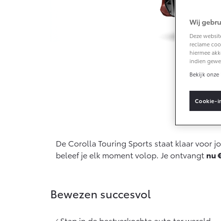
Klantbeoordelingen
Wij gebru
Vanaf € 33.495,-
Deze website
reclame cook
Toyota C-HR+
hiermee akk
BATTERIJ-
indien gewe
ELEKTRISCH
Bekijk onze 
Cookie-i
G
Actie
Vanaf € 37.995,-
De Corolla Touring Sports staat klaar voor jo
Mirai
beleef je elk moment volop. Je ontvangt
nu 
WATERSTOF-
ELEKTRISCH
Bewezen succesvol
Stap in de bestverkochte auto ter wereld