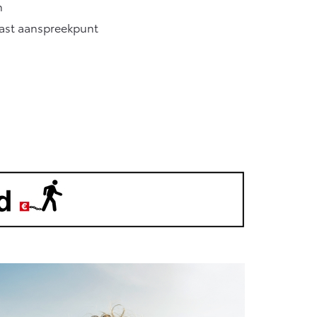
n
vast aanspreekpunt