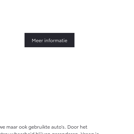
Meer informatie
uwe maar ook gebruikte auto’s. Door het
etrouwbaarheid blijven garanderen. Vraag je