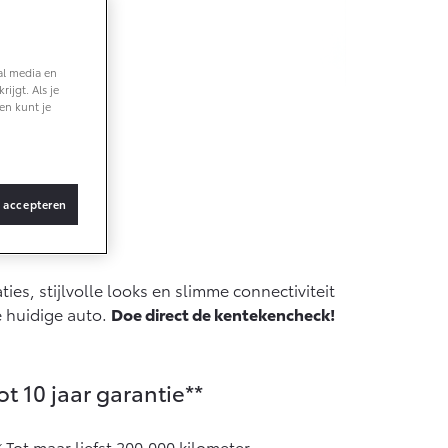
Vanaf € 36.495,-
al media en
ijgt. Als je
bZ4X Touring
en kunt je
BATTERIJ-
ELEKTRISCH
e
s accepteren
Vanaf € 48.995,-
ies, stijlvolle looks en slimme connectiviteit
Proace Verso
e huidige auto.
Doe direct de kentekencheck!
BATTERIJ-
ELEKTRISCH
ot 10 jaar garantie**
Tot maar liefst 200.000 kilometer