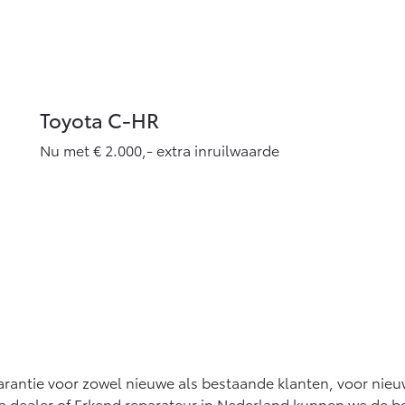
Toyota C-HR
Nu met € 2.000,- extra inruilwaarde
 garantie voor zowel nieuwe als bestaande klanten, voor nie
a dealer of Erkend reparateur in Nederland kunnen we de b