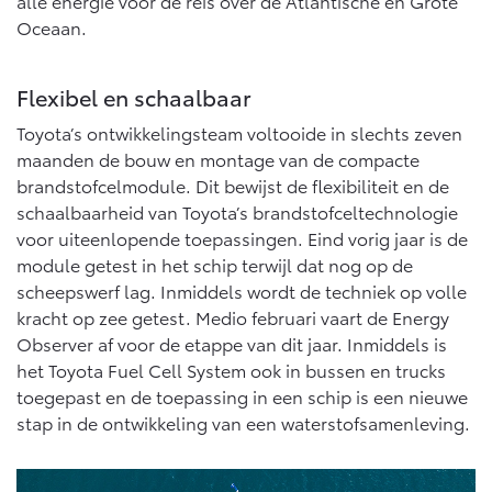
Multimedia
alle energie voor de reis over de Atlantische en Grote
Oceaan.
Connected check
Navigatie updates
bZ4X
bZ4X Touring
BATTERIJ-ELEKTRISCH
BATTERIJ-ELEKTRISCH
Flexibel en schaalbaar
Toyota’s ontwikkelingsteam voltooide in slechts zeven
maanden de bouw en montage van de compacte
brandstofcelmodule. Dit bewijst de flexibiliteit en de
schaalbaarheid van Toyota’s brandstofceltechnologie
voor uiteenlopende toepassingen. Eind vorig jaar is de
Vanaf € 39.995,-
Vanaf € 48.995,-
module getest in het schip terwijl dat nog op de
scheepswerf lag. Inmiddels wordt de techniek op volle
kracht op zee getest. Medio februari vaart de Energy
Mirai
Proace City (excl. BTW)
WATERSTOF-ELEKTRISCH
OOK ALS BATTERIJ-
Observer af voor de etappe van dit jaar. Inmiddels is
ELEKTRISCH
het Toyota Fuel Cell System ook in bussen en trucks
toegepast en de toepassing in een schip is een nieuwe
stap in de ontwikkeling van een waterstofsamenleving.