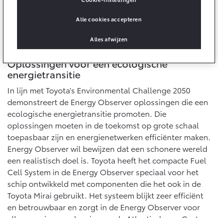
10 jaar batterijgarantie
Energie en slim laden
Bedrijfswagens
Toyota fabrieksgarantie
Alle cookies accepteren
Corolla Cross
Toyota C-HR
HYBRIDE
OOK ALS PLUG-IN
Alles afwijzen
HYBRIDE
Bedrijfswagens op maat
Verzekeren
Onderdelen & Accessoires
Financieren of leasen
Oplossingen voor een ecologische
Toyota Autoverzekering
Verzekeren
energietransitie
Onderdelen
Toyota Hybride Autoverzekering
In lijn met Toyota’s Environmental Challenge 2050
Accessoires
Vanaf € 39.995,-
Vanaf € 36.495,-
demonstreert de Energy Observer oplossingen die een
Banden
ecologische energietransitie promoten. Die
oplossingen moeten in de toekomst op grote schaal
toepasbaar zijn en energienetwerken efficiënter maken.
Connected
Toyota C-HR+
RAV4
BATTERIJ-ELEKTRISCH
PLUG-IN HYBRIDE
Energy Observer wil bewijzen dat een schonere wereld
een realistisch doel is. Toyota heeft het compacte Fuel
Connected Services
Cell System in de Energy Observer speciaal voor het
MyToyota login
schip ontwikkeld met componenten die het ook in de
MyToyota App
Toyota Mirai gebruikt. Het systeem blijkt zeer efficiënt
Abonnementen
en betrouwbaar en zorgt in de Energy Observer voor
Vanaf € 37.995,-
Vanaf € 49.995,-