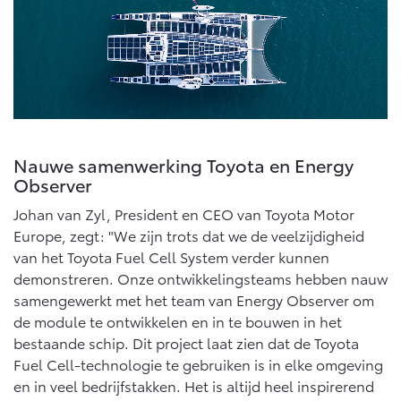
Vanaf € 76.695,-
Vanaf € 27.945,-
Proace (excl. BTW)
Proace Verso
OOK ALS BATTERIJ-
BATTERIJ-ELEKTRISCH
ELEKTRISCH
Nauwe samenwerking Toyota en Energy
Observer
Vanaf € 37.500,-
Vanaf € 55.950,-
Johan van Zyl, President en CEO van Toyota Motor
Europe, zegt: "We zijn trots dat we de veelzijdigheid
van het Toyota Fuel Cell System verder kunnen
Proace Max (excl. BTW)
Hilux (excl. BTW)
demonstreren. Onze ontwikkelingsteams hebben nauw
OOK ALS BATTERIJ-
OOK ALS BATTERIJ-
samengewerkt met het team van Energy Observer om
ELEKTRISCH
ELEKTRISCH
de module te ontwikkelen en in te bouwen in het
bestaande schip. Dit project laat zien dat de Toyota
Fuel Cell-technologie te gebruiken is in elke omgeving
en in veel bedrijfstakken. Het is altijd heel inspirerend