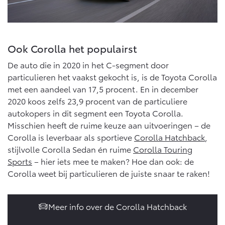
Vanaf € 76.695,-
Vanaf € 27.945,-
Proace (excl. BTW)
Proace Verso
OOK ALS BATTERIJ-
BATTERIJ-ELEKTRISCH
Ook Corolla het populairst
ELEKTRISCH
De auto die in 2020 in het C-segment door
particulieren het vaakst gekocht is, is de Toyota Corolla
met een aandeel van 17,5 procent. En in december
2020 koos zelfs 23,9 procent van de particuliere
autokopers in dit segment een Toyota Corolla.
Vanaf € 37.500,-
Vanaf € 55.950,-
Misschien heeft de ruime keuze aan uitvoeringen – de
Corolla is leverbaar als sportieve
Corolla Hatchback
,
stijlvolle Corolla Sedan én ruime
Corolla Touring
Proace Max (excl. BTW)
Hilux (excl. BTW)
Sports
– hier iets mee te maken? Hoe dan ook: de
OOK ALS BATTERIJ-
OOK ALS BATTERIJ-
ELEKTRISCH
ELEKTRISCH
Corolla weet bij particulieren de juiste snaar te raken!
Meer info over de Corolla Hatchback