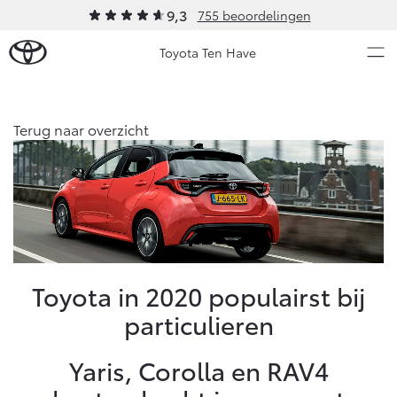
9,3
755 beoordelingen
Toyota Ten Have
Over Ons
Terug naar overzicht
Modellen
Ons bedrijf
Occasions
Ons bedrijf
Aygo X
Yaris
Historie
HYBRIDE
HYBRIDE
Onze medewerkers
Nieuws & Acties
Toyota in 2020 populairst bij
MVO
particulieren
Bij ons in de showroom
Onderhoud
Contact en Route
Yaris, Corolla en RAV4
Vacatures
Vanaf € 23.750,-
Vanaf € 27.195,-
Diensten
Klantbeoordelingen
Service & Onderhoud