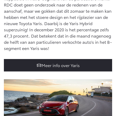
Multimedia
RDC doet geen onderzoek naar de redenen van de
Connected check
aanschaf, maar we gokken dat dit zomaar te maken kan
Navigatie updates
bZ4X
bZ4X Touring
hebben met het stoere design en het rijplezier van de
BATTERIJ-ELEKTRISCH
BATTERIJ-ELEKTRISCH
nieuwe Toyota Yaris. Daarbij is de Yaris Hybrid
superzuinig! In december 2020 is het percentage zelfs
47,3 procent. Dat betekent dat in die maand nagenoeg
de helft van aan particulieren verkochte auto’s in het B-
segment een Yaris was!
Vanaf € 39.995,-
Vanaf € 48.995,-
Meer info over Yaris
Mirai
Proace City (excl. BTW)
WATERSTOF-ELEKTRISCH
OOK ALS BATTERIJ-
ELEKTRISCH