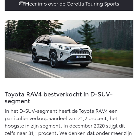
Meer info over de Corolla Touring Sports
Vanaf € 46.301,-
Vanaf € 56.570,-
Land Cruiser (excl. BTW)
Vanaf € 89.986,-
Toyota RAV4 bestverkocht in D-SUV-
segment
In het D-SUV-segment heeft de
Toyota RAV4
een
particulier verkoopaandeel van 21,2 procent, het
hoogste in zijn segment. In december 2020 stijgt dit
zelfs naar 31,1 procent. We denken dat onder meer zijn