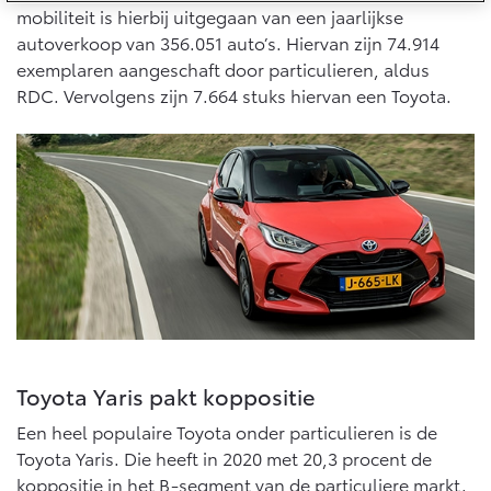
10 jaar batterijgarantie
mobiliteit is hierbij uitgegaan van een jaarlijkse
Energie en slim laden
Bedrijfswagens
Toyota fabrieksgarantie
autoverkoop van 356.051 auto’s. Hiervan zijn 74.914
Corolla Cross
Toyota C-HR
exemplaren aangeschaft door particulieren, aldus
HYBRIDE
OOK ALS PLUG-IN
HYBRIDE
RDC. Vervolgens zijn 7.664 stuks hiervan een Toyota.
Bedrijfswagens op maat
Verzekeren
Onderdelen & Accessoires
Financieren of leasen
Toyota Autoverzekering
Verzekeren
Onderdelen
Toyota Hybride Autoverzekering
Accessoires
Vanaf € 39.995,-
Vanaf € 36.495,-
Banden
Connected
Toyota C-HR+
RAV4
BATTERIJ-ELEKTRISCH
PLUG-IN HYBRIDE
Connected Services
Toyota Yaris pakt koppositie
MyToyota login
MyToyota App
Een heel populaire Toyota onder particulieren is de
Toyota Yaris. Die heeft in 2020 met 20,3 procent de
Abonnementen
Vanaf € 37.995,-
Vanaf € 49.995,-
koppositie in het B-segment van de particuliere markt.