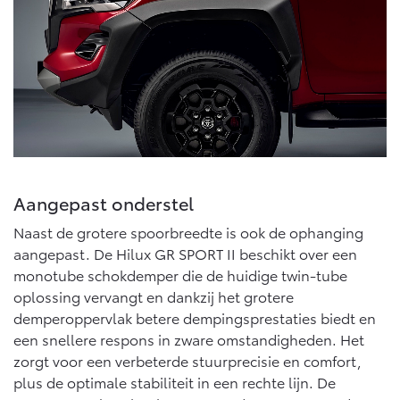
Multimedia
Connected check
Navigatie updates
bZ4X
bZ4X Touring
BATTERIJ-ELEKTRISCH
BATTERIJ-ELEKTRISCH
Vanaf € 39.995,-
Vanaf € 48.995,-
Aangepast onderstel
Naast de grotere spoorbreedte is ook de ophanging
aangepast. De Hilux GR SPORT II beschikt over een
Mirai
Proace City (excl. BTW)
monotube schokdemper die de huidige twin-tube
WATERSTOF-ELEKTRISCH
OOK ALS BATTERIJ-
ELEKTRISCH
oplossing vervangt en dankzij het grotere
demperoppervlak betere dempingsprestaties biedt en
een snellere respons in zware omstandigheden. Het
zorgt voor een verbeterde stuurprecisie en comfort,
plus de optimale stabiliteit in een rechte lijn. De