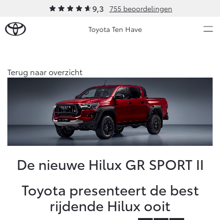
9,3
755 beoordelingen
Toyota Ten Have
Over Ons
Terug naar overzicht
Modellen
Ons bedrijf
Occasions
Ons bedrijf
Aygo X
Yaris
Historie
HYBRIDE
HYBRIDE
Onze medewerkers
Nieuws & Acties
De nieuwe Hilux GR SPORT II
MVO
Bij ons in de showroom
Onderhoud
Toyota presenteert de best
Contact en Route
rijdende Hilux ooit
Vacatures
Vanaf € 23.750,-
Vanaf € 27.195,-
Diensten
Klantbeoordelingen
Service & Onderhoud