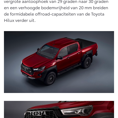
Vanaf € 76.695,-
Vanaf € 27.945,-
vergrote aanloophoek van 29 graden naar 30 graden
en een verhoogde bodemvrijheid van 20 mm breiden
de formidabele offroad-capaciteiten van de Toyota
Hilux verder uit.
Proace (excl. BTW)
Proace Verso
OOK ALS BATTERIJ-
BATTERIJ-ELEKTRISCH
ELEKTRISCH
Vanaf € 37.500,-
Vanaf € 55.950,-
Proace Max (excl. BTW)
Hilux (excl. BTW)
OOK ALS BATTERIJ-
OOK ALS BATTERIJ-
ELEKTRISCH
ELEKTRISCH