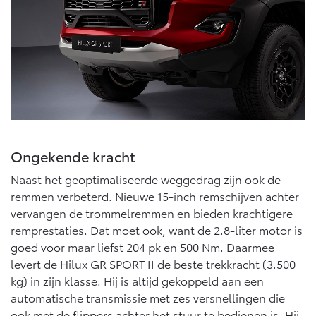
Vanaf € 46.301,-
Vanaf € 56.570,-
Land Cruiser (excl. BTW)
Ongekende kracht
Vanaf € 89.986,-
Naast het geoptimaliseerde weggedrag zijn ook de
remmen verbeterd. Nieuwe 15-inch remschijven achter
vervangen de trommelremmen en bieden krachtigere
remprestaties. Dat moet ook, want de 2.8-liter motor is
goed voor maar liefst 204 pk en 500 Nm. Daarmee
levert de Hilux GR SPORT II de beste trekkracht (3.500
kg) in zijn klasse. Hij is altijd gekoppeld aan een
automatische transmissie met zes versnellingen die
ook met de flippers achter het stuur te bedienen is. Hij