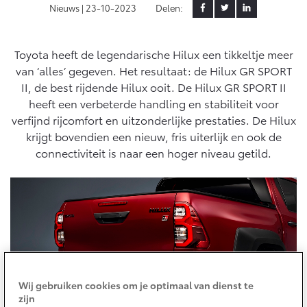
Nieuws |
23-10-2023
Delen:
Yaris Cross
Urban Cruiser
Werkplaatsafspraak
Zakelijk
HYBRIDE
BATTERIJ-ELEKTRISCH
Private Lease
Onderhoud op Maat
Toyota heeft de legendarische Hilux een tikkeltje meer
van ‘alles’ gegeven. Het resultaat: de Hilux GR SPORT
APK
Wat is Private Lease?
Zakelijk
II, de best rijdende Hilux ooit. De Hilux GR SPORT II
Werkplaatsafspraak maken
Airco check
Bereken je maandbedrag
heeft een verbeterde handling en stabiliteit voor
Vakantiecheck
Private Lease voor ZZP
verfijnd rijcomfort en uitzonderlijke prestaties. De Hilux
Toyota voor de zaak
Contact en Route
Hybride Zekerheid Controle
Vanaf € 31.895,-
Vanaf € 32.995,-
krijgt bovendien een nieuw, fris uiterlijk en ook de
Leaserijder
Toyota handleidingen
connectiviteit is naar een hoger niveau getild.
ZZP
Financieren
Schade melden
Toyota Service Informatie (SIL)
Wagenparkbeheer
Corolla Hatchback
Corolla Touring Sports
HYBRIDE
HYBRIDE
Toyota Betaalplan
Plan een proefrit
Schade & Garantie
Leasen
Vraag een brochure aan
Oplaadservice
Toyota Pechhulp
Financial Lease
Schade & Glasherstel
Thuislaadpakketten
Operational Lease
Bekijk de verwachte modellen
Wij gebruiken cookies om je optimaal van dienst te
10 jaar Toyota garantie
Vanaf € 33.495,-
Vanaf € 35.495,-
zijn
Laadpas