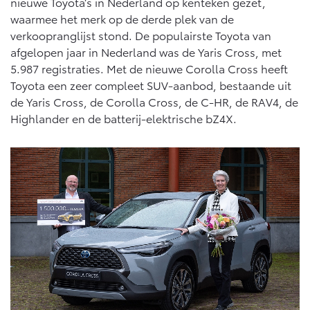
Vanaf € 76.695,-
Vanaf € 27.945,-
nieuwe Toyota’s in Nederland op kenteken gezet,
waarmee het merk op de derde plek van de
verkoopranglijst stond. De populairste Toyota van
afgelopen jaar in Nederland was de Yaris Cross, met
Proace (excl. BTW)
Proace Verso
OOK ALS BATTERIJ-
BATTERIJ-ELEKTRISCH
5.987 registraties. Met de nieuwe Corolla Cross heeft
ELEKTRISCH
Toyota een zeer compleet SUV-aanbod, bestaande uit
de Yaris Cross, de Corolla Cross, de C-HR, de RAV4, de
Highlander en de batterij-elektrische bZ4X.
Vanaf € 37.500,-
Vanaf € 55.950,-
Proace Max (excl. BTW)
Hilux (excl. BTW)
OOK ALS BATTERIJ-
OOK ALS BATTERIJ-
ELEKTRISCH
ELEKTRISCH